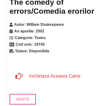
The comedy of
errors/Comedia erorilor
Autor:
William Shakespeare
An aparitie:
2002
Categorie:
Teatru
Cod unic:
19745
Status:
Disponibila
Inchiriaza Aceasta Carte
INAPOI