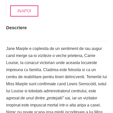
INAPOI
Descriere
Jane Marple e coplesita de un sentiment de rau augur
cand merge sa-si viziteze o veche prietena, Carrie
Louise, la conacul victorian unde aceasta locuieste
impreuna cu familia. Cladirea este folosita si ca un
centru de reabilitare pentru tineri delincventi. Temerile lui
Miss Marple sunt confirmate cand Lewis Serrocold, sotul
lui Louise si totodats administratorul centrului, este
agresat de unul dintre „protejatii” sai, iar un vizitator
inopinat este impuscat mortal intr-o alta aripa a casei.
Nimic nu poate scapa insa mintii iscoditoare a lui Miss