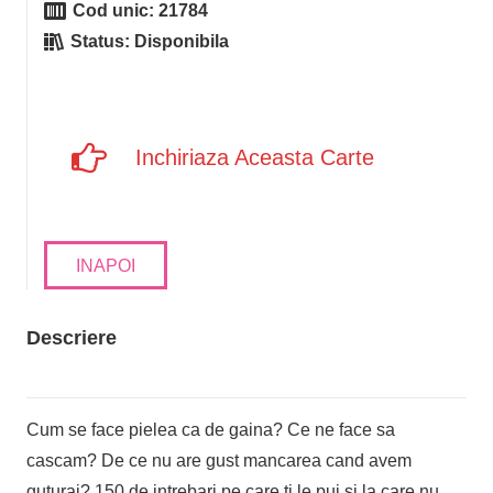
Cod unic:
21784
Status:
Disponibila
Inchiriaza Aceasta Carte
INAPOI
Descriere
Cum se face pielea ca de gaina? Ce ne face sa
cascam? De ce nu are gust mancarea cand avem
guturai? 150 de intrebari pe care ti le pui si la care nu