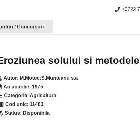
+0722 7
nturi / Concursuri
Eroziunea solului si metodel
Autor:
M.Motoc;S.Munteanu s.a
An aparitie:
1975
Categorie:
Agricultura
Cod unic:
11483
Status:
Disponibila