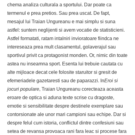
chema analiza culturala a sportului. Dar poate ca
termenul e prea pretios. Sau prea uscat. De fapt,
mesajul lui Traian Ungureanu e mai simplu si suna
astfel: suntem neglijenti si avem vocatie de statisticieni.
Astfel formatati, ratam intalniri invioratoare fiindca ne
intereseaza prea mult clasamentul, golaverajul sau
sportivul privit ca protagonist monden. Or, nimic din toate
astea nu inseamna sport. Esenta lui trebuie cautata cu
alte mijloace decat cele folosite staruitor si gresit de
efemeriadele gazetaresti sau de paparazzi. In
Eroi si
jocuri populare
, Traian Ungureanu corecteaza aceasta
eroare de optica si aduna texte scrise cu dragoste,
emotie si sensibilitate despre destinele exemplare sau
contorsionate ale unor mari campioni sau echipe. Dar si
despre felul cum istoria, conflictul dintre confesiuni sau
setea de revansa provoaca rani fara leac si procese fara