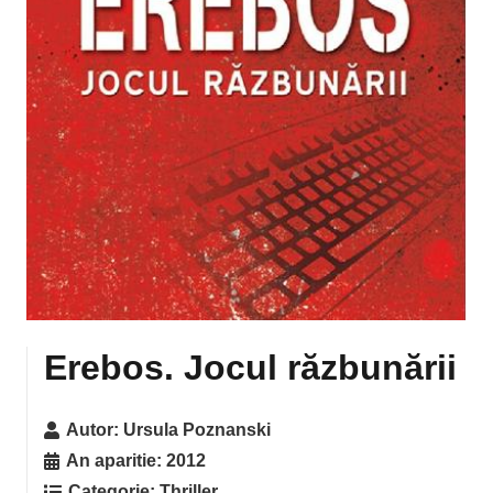
Erebos. Jocul răzbunării
Autor:
Ursula Poznanski
An aparitie:
2012
Categorie:
Thriller