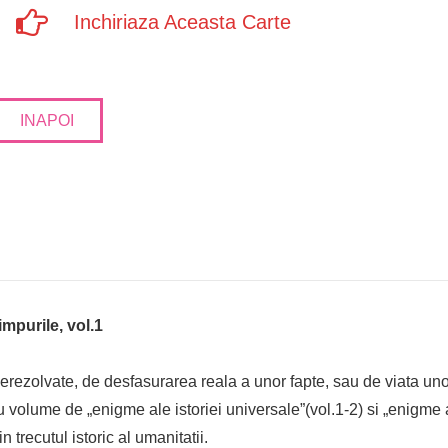
Inchiriaza Aceasta Carte
INAPOI
mpurile, vol.1
erezolvate, de desfasurarea reala a unor fapte, sau de viata unor p
volume de „enigme ale istoriei universale”(vol.1-2) si „enigme a
trecutul istoric al umanitatii.