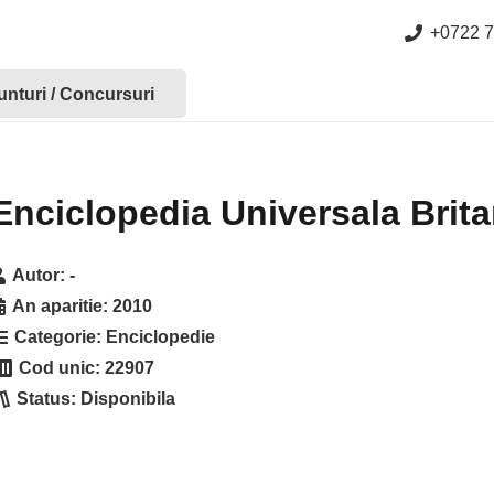
+0722 7
nturi / Concursuri
Enciclopedia Universala Brita
Autor:
-
An aparitie:
2010
Categorie:
Enciclopedie
Cod unic:
22907
Status:
Disponibila