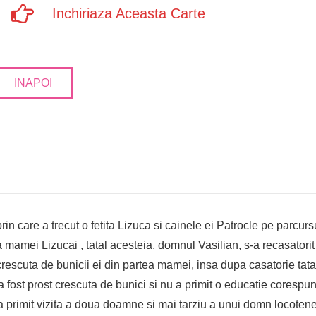
Inchiriaza Aceasta Carte
INAPOI
n care a trecut o fetita Lizuca si cainele ei Patrocle pe parcurs
tea mamei Lizucai , tatal acesteia, domnul Vasilian, s-a recasa
crescuta de bunicii ei din partea mamei, insa dupa casatorie tatal
st prost crescuta de bunici si nu a primit o educatie corespunzat
 a primit vizita a doua doamne si mai tarziu a unui domn locotenen