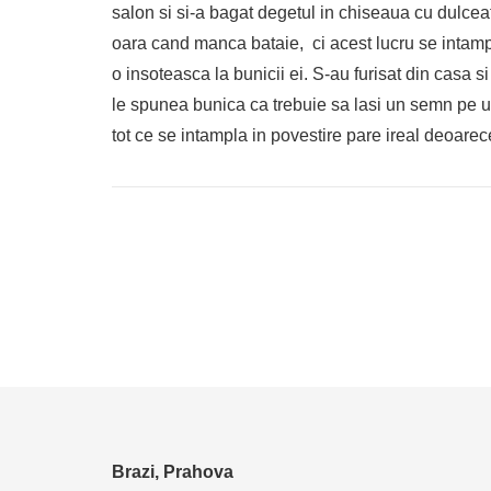
salon si si-a bagat degetul in chiseaua cu dulceat
oara cand manca bataie, ci acest lucru se intampl
o insoteasca la bunicii ei. S-au furisat din casa 
le spunea bunica ca trebuie sa lasi un semn pe un
tot ce se intampla in povestire pare ireal deoarece
Brazi, Prahova