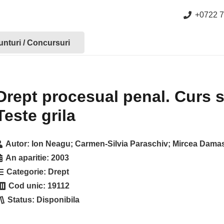
+0722 7
nturi / Concursuri
Drept procesual penal. Curs se
Teste grila
Autor:
Ion Neagu; Carmen-Silvia Paraschiv; Mircea Dama
An aparitie:
2003
Categorie:
Drept
Cod unic:
19112
Status:
Disponibila