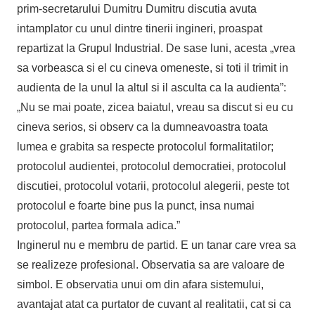
prim-secretarului Dumitru Dumitru discutia avuta
intamplator cu unul dintre tinerii ingineri, proaspat
repartizat la Grupul Industrial. De sase luni, acesta „vrea
sa vorbeasca si el cu cineva omeneste, si toti il trimit in
audienta de la unul la altul si il asculta ca la audienta”:
„Nu se mai poate, zicea baiatul, vreau sa discut si eu cu
cineva serios, si observ ca la dumneavoastra toata
lumea e grabita sa respecte protocolul formalitatilor;
protocolul audientei, protocolul democratiei, protocolul
discutiei, protocolul votarii, protocolul alegerii, peste tot
protocolul e foarte bine pus la punct, insa numai
protocolul, partea formala adica.”
Inginerul nu e membru de partid. E un tanar care vrea sa
se realizeze profesional. Observatia sa are valoare de
simbol. E observatia unui om din afara sistemului,
avantajat atat ca purtator de cuvant al realitatii, cat si ca