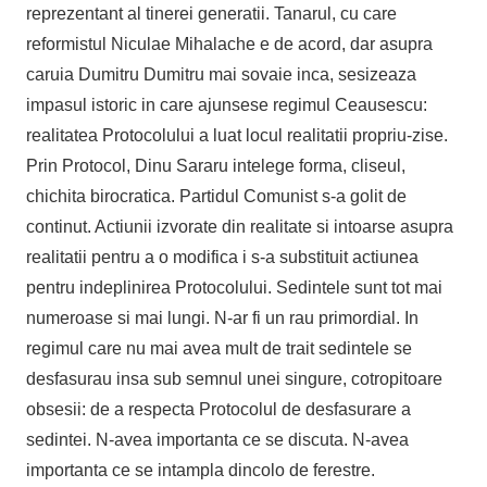
reprezentant al tinerei generatii. Tanarul, cu care
reformistul Niculae Mihalache e de acord, dar asupra
caruia Dumitru Dumitru mai sovaie inca, sesizeaza
impasul istoric in care ajunsese regimul Ceausescu:
realitatea Protocolului a luat locul realitatii propriu-zise.
Prin Protocol, Dinu Sararu intelege forma, cliseul,
chichita birocratica. Partidul Comunist s-a golit de
continut. Actiunii izvorate din realitate si intoarse asupra
realitatii pentru a o modifica i s-a substituit actiunea
pentru indeplinirea Protocolului. Sedintele sunt tot mai
numeroase si mai lungi. N-ar fi un rau primordial. In
regimul care nu mai avea mult de trait sedintele se
desfasurau insa sub semnul unei singure, cotropitoare
obsesii: de a respecta Protocolul de desfasurare a
sedintei. N-avea importanta ce se discuta. N-avea
importanta ce se intampla dincolo de ferestre.