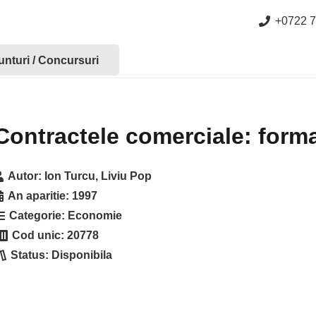
+0722 7
nturi / Concursuri
Contractele comerciale: forma
Autor:
Ion Turcu, Liviu Pop
An aparitie:
1997
Categorie:
Economie
Cod unic:
20778
Status:
Disponibila