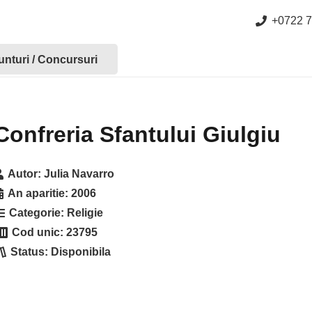
+0722 7
nturi / Concursuri
Confreria Sfantului Giulgiu
Autor:
Julia Navarro
An aparitie:
2006
Categorie:
Religie
Cod unic:
23795
Status:
Disponibila