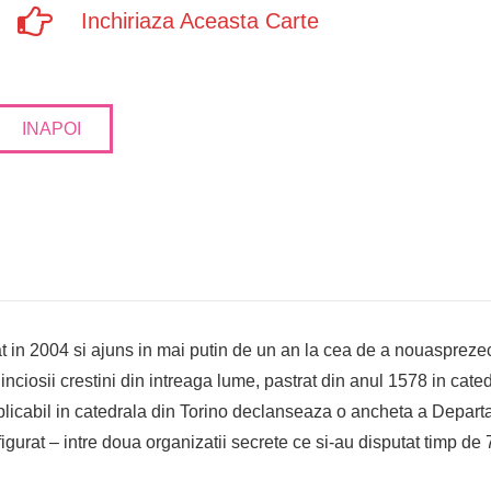
Inchiriaza Aceasta Carte
INAPOI
 in 2004 si ajuns in mai putin de un an la cea de a nouasprezecea
inciosii crestini din intreaga lume, pastrat din anul 1578 in cate
plicabil in catedrala din Torino declanseaza o ancheta a Departa
la figurat – intre doua organizatii secrete ce si-au disputat timp d