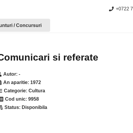
+0722 7
nturi / Concursuri
Comunicari si referate
Autor:
-
An aparitie:
1972
Categorie:
Cultura
Cod unic:
9958
Status:
Disponibila