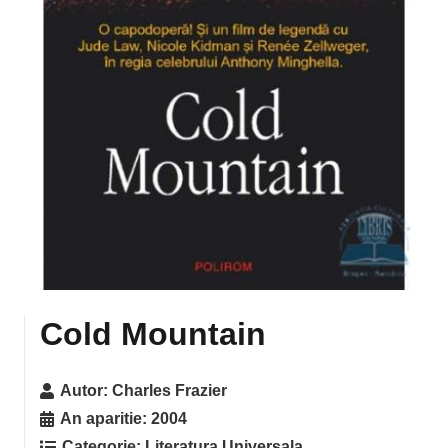
Cold Mountain
Autor:
Charles Frazier
An aparitie:
2004
Categorie:
Literatura Universala