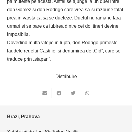
palmuieste pe acesta. Astfel se ajunge la un duel intre
don Gomez si don Rodrigo care vrea sa-si razbune tatal
prea in varsta ca sa se dueleze. Duelul nu ramane fara
urmari si se pare ca iubirea dintre cei doi tineri devine
imposibila.
Dovedind multa vitejie in lupta, don Rodrigo primeste
laudele regelui Castiliei si denumirea de „Cid”, care se
traduce prin „stapan”.
Distribuire
Brazi, Prahova
Sat Brazii de Jos, Str Teilor, Nr. 45