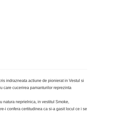
ris indrazneata actiune de pionierat in Vestul si
ntru care cucerirea pamanturilor reprezinta
cu natura neprielnica, in vestitul Smoke,
e-i confera certitudinea ca si-a gasit locul ce i se