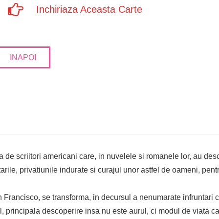
Inchiriaza Aceasta Carte
INAPOI
e scriitori americani care, in nuvelele si romanele lor, au desc
tarile, privatiunile indurate si curajul unor astfel de oameni, pe
an Francisco, se transforma, in decursul a nenumarate infruntari 
l, principala descoperire insa nu este aurul, ci modul de viata car