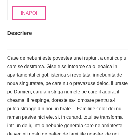
INAPOI
Descriere
Case de nebuni este povestea unei rupturi, a unui cuplu
care se destrama. Gisele se intoarce ca o leoaica in
apartamentul ei gol, isterica si revoltata, innebunita de
noua singuratate, pe care nu o prevazuse deloc. Il uraste
pe Damien, caruia ii striga numele pe care il adora, il
cheama, il respinge, doreste sa-l omoare pentru a-l
putea strange din nou in brate… Familiile celor doi nu
raman pasive nici ele, si, in curand, totul se transforma
intr-un delir, intr-o nebunie generala care ne aminteste
de vecinii nostri de palier, de familiile noastre, de noi