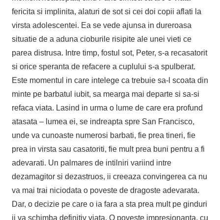
fericita si implinita, alaturi de sot si cei doi copii aflati la
virsta adolescentei. Ea se vede ajunsa in dureroasa
situatie de a aduna cioburile risipite ale unei vieti ce
parea distrusa. Intre timp, fostul sot, Peter, s-a recasatorit
si orice speranta de refacere a cuplului s-a spulberat.
Este momentul in care intelege ca trebuie sa-l scoata din
minte pe barbatul iubit, sa mearga mai departe si sa-si
refaca viata. Lasind in urma o lume de care era profund
atasata – lumea ei, se indreapta spre San Francisco,
unde va cunoaste numerosi barbati, fie prea tineri, fie
prea in virsta sau casatoriti, fie mult prea buni pentru a fi
adevarati. Un palmares de intilniri variind intre
dezamagitor si dezastruos, ii creeaza convingerea ca nu
va mai trai niciodata o poveste de dragoste adevarata.
Dar, o decizie pe care o ia fara a sta prea mult pe ginduri
ii va schimba definitiv viata. O poveste impresionanta, cu