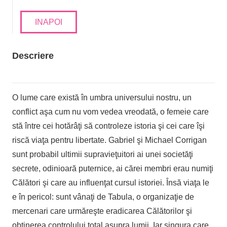
INAPOI
Descriere
O lume care există în umbra universului nostru, un
conflict aşa cum nu vom vedea vreodată, o femeie care
stă între cei hotărâţi să controleze istoria şi cei care îşi
riscă viaţa pentru libertate. Gabriel şi Michael Corrigan
sunt probabil ultimii supravieţuitori ai unei societăţi
secrete, odinioară puternice, ai cărei membri erau numiţi
Călători şi care au influenţat cursul istoriei. Însă viaţa le
e în pericol: sunt vânaţi de Tabula, o organizaţie de
mercenari care urmăreşte eradicarea Călătorilor şi
obţinerea controlului total asupra lumii. Iar singura care