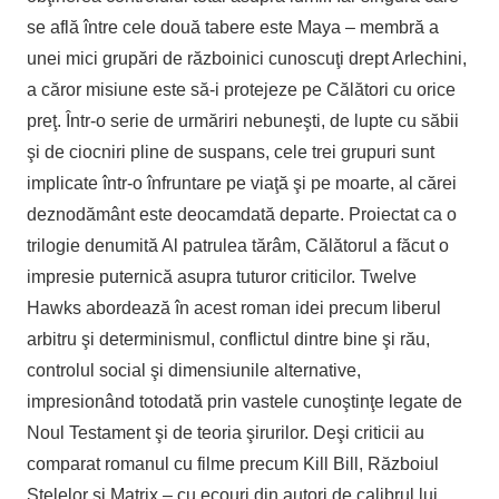
se află între cele două tabere este Maya – membră a
unei mici grupări de războinici cunoscuţi drept Arlechini,
a căror misiune este să-i protejeze pe Călători cu orice
preţ. Într-o serie de urmăriri nebuneşti, de lupte cu săbii
şi de ciocniri pline de suspans, cele trei grupuri sunt
implicate într-o înfruntare pe viaţă şi pe moarte, al cărei
deznodământ este deocamdată departe. Proiectat ca o
trilogie denumită Al patrulea tărâm, Călătorul a făcut o
impresie puternică asupra tuturor criticilor. Twelve
Hawks abordează în acest roman idei precum liberul
arbitru şi determinismul, conflictul dintre bine şi rău,
controlul social şi dimensiunile alternative,
impresionând totodată prin vastele cunoştinţe legate de
Noul Testament şi de teoria şirurilor. Deşi criticii au
comparat romanul cu filme precum Kill Bill, Războiul
Stelelor şi Matrix – cu ecouri din autori de calibrul lui