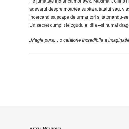
Pe jumatate indianca mohawk, Maxima Collins nu r
adevarul despre moartea subita a tatalui sau, vla
incercand sa scape de urmaritori si tatonandu-se r
Un secret cumplit le zguduie idila ‒si numai drag
„Magie pura… o calatorie incredibila a imaginati
Brazi, Prahova