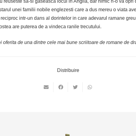
euseste sa-si gaseasca locul in Anglia, dar nimic n-o va opri d
starul unei familii nobile englezesti care a dus mereu o viata a
eciproc intr-un dans al dorintelor in care adevarul ramane greu d
ostea are puterea de a vindeca ranile trecutului.
ei oferita de una dintre cele mai bune scriitoare de romane de 
Distribuire