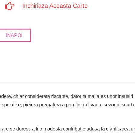
Inchiriaza Aceasta Carte
INAPOI
redere, chiar considerata riscanta, datorita mai ales unor insusir
li specifice, pieirea prematura a pomilor in livada, sezonul scurt 
rare se doresc a fi o modesta contributie adusa la clarificarea un