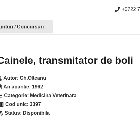
+0722 7
nturi / Concursuri
Cainele, transmitator de boli
Autor:
Gh.Olteanu
An aparitie:
1962
Categorie:
Medicina Veterinara
Cod unic:
3397
Status:
Disponibila