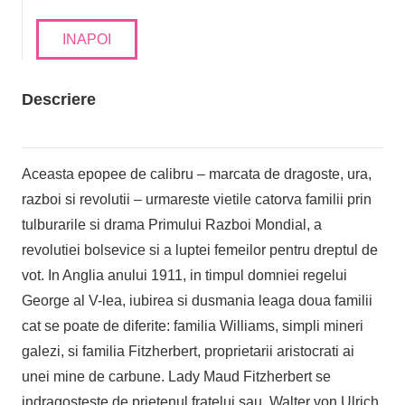
INAPOI
Descriere
Aceasta epopee de calibru – marcata de dragoste, ura,
razboi si revolutii – urmareste vietile catorva familii prin
tulburarile si drama Primului Razboi Mondial, a
revolutiei bolsevice si a luptei femeilor pentru dreptul de
vot. In Anglia anului 1911, in timpul domniei regelui
George al V-lea, iubirea si dusmania leaga doua familii
cat se poate de diferite: familia Williams, simpli mineri
galezi, si familia Fitzherbert, proprietarii aristocrati ai
unei mine de carbune. Lady Maud Fitzherbert se
indragosteste de prietenul fratelui sau, Walter von Ulrich,