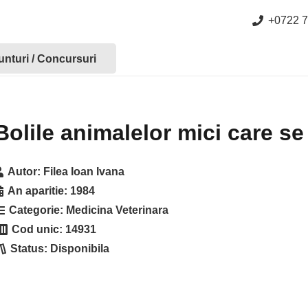
+0722 7
nturi / Concursuri
Bolile animalelor mici care se
Autor:
Filea Ioan Ivana
An aparitie:
1984
Categorie:
Medicina Veterinara
Cod unic:
14931
Status:
Disponibila