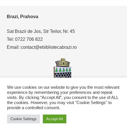
Brazi, Prahova
Sat Brazii de Jos, Str Teilor, Nr. 45
Tel: 0722 706 822
Email: contact@ebibliotecabrazi.ro
We use cookies on our website to give you the most relevant
experience by remembering your preferences and repeat
visits. By clicking “Accept All”, you consent to the use of ALL
Copyright © 2021
eBibliotecaBrazi.ro
the cookies. However, you may visit "Cookie Settings" to
provide a controlled consent.
Cookie Settings
Accept All