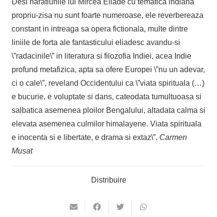
Desi naratiunile lui Mircea Eliade cu tematica indiana
propriu-zisa nu sunt foarte numeroase, ele reverbereaza
constant in intreaga sa opera fictionala, multe dintre
liniile de forta ale fantasticului eliadesc avandu-si
\”radacinile\” in literatura si filozofia Indiei, acea Indie
profund metafizica, apta sa ofere Europei \”nu un adevar,
ci o cale\”, reveland Occidentului ca \”viata spirituala (…)
e bucurie, e voluptate si dans, cateodata tumultuoasa si
salbatica asemenea ploilor Bengalului, altadata calma si
elevata asemenea culmilor himalayene. Viata spirituala
e inocenta si e libertate, e drama si extaz\”.
Carmen
Musat
Distribuire