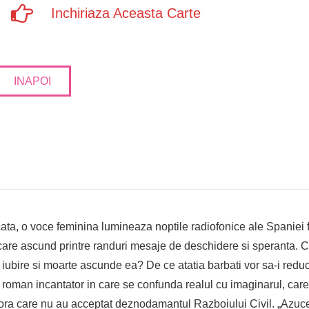
Inchiriaza Aceasta Carte
INAPOI
cata, o voce feminina lumineaza noptile radiofonice ale Spaniei 
 care ascund printre randuri mesaje de deschidere si speranta. 
bire si moarte ascunde ea? De ce atatia barbati vor sa-i reduc
est roman incantator in care se confunda realul cu imaginarul, c
acelora care nu au acceptat deznodamantul Razboiului Civil. „Azu