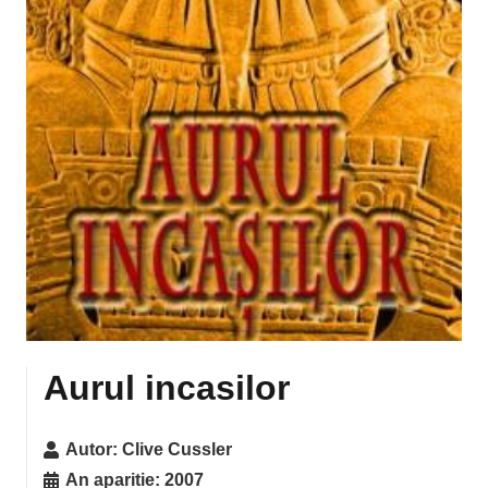
Aurul incasilor
Autor:
Clive Cussler
An aparitie:
2007