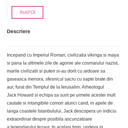
INAPOI
Descriere
Incepand cu Imperiul Roman, civilizatia vikinga si maya
si pana la ultimele zile de agonie ale cosmarului nazist,
marile civilizatii si puteri si-au dorit cu ardoare sa
gaseasca menora, sfesnicul sacru cu sapte brate din
aur, furat din Templul de la Ierusalim. Arheologul
Jack Howard si echipa sa sunt pe urmele acestei mult
cautate si intangibile comori atunci cand, in apele de
langa coastele Istanbulului, Jack descopera un indiciu
extraordinar despre posibila ascunzatoare
a legendarului tezaur. In acelasi timp, undeva in