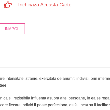
Inchiriaza Aceasta Carte
INAPOI
re intensitate, stranie, exercitata de anumiti indivizi, prin inter
tere.
ica si irezistibila influenta asupra altei persoane, in ea se re
care fiecare individ il poate perfectiona, astfel incat sa ii facil