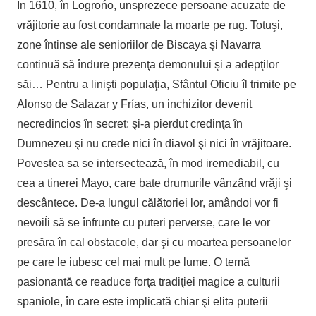
În 1610, în Logrońo, unsprezece persoane acuzate de
vrăjitorie au fost condamnate la moarte pe rug. Totuşi,
zone întinse ale senioriilor de Biscaya şi Navarra
continuă să îndure prezenţa demonului şi a adepţilor
săi… Pentru a linişti populaţia, Sfântul Oficiu îl trimite pe
Alonso de Salazar y Frías, un inchizitor devenit
necredincios în secret: şi-a pierdut credinţa în
Dumnezeu şi nu crede nici în diavol şi nici în vrăjitoare.
Povestea sa se intersectează, în mod iremediabil, cu
cea a tinerei Mayo, care bate drumurile vânzând vrăji şi
descântece. De-a lungul călătoriei lor, amândoi vor fi
nevoiĺi să se înfrunte cu puteri perverse, care le vor
presăra în cal obstacole, dar şi cu moartea persoanelor
pe care le iubesc cel mai mult pe lume. O temă
pasionantă ce readuce forţa tradiţiei magice a culturii
spaniole, în care este implicată chiar şi elita puterii