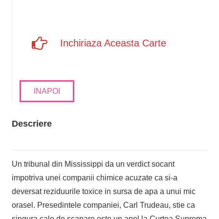
Inchiriaza Aceasta Carte
INAPOI
Descriere
Un tribunal din Mississippi da un verdict socant
impotriva unei companii chimice acuzate ca si-a
deversat reziduurile toxice in sursa de apa a unui mic
orasel. Presedintele companiei, Carl Trudeau, stie ca
singura cale de scapare este un apel la Curtea Suprema