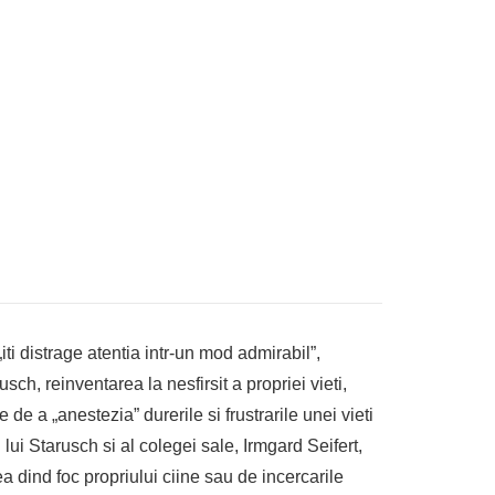
ti distrage atentia intr-un mod admirabil”,
sch, reinventarea la nesfirsit a propriei vieti,
 de a „anestezia” durerile si frustrarile unei vieti
lui Starusch si al colegei sale, Irmgard Seifert,
 dind foc propriului ciine sau de incercarile