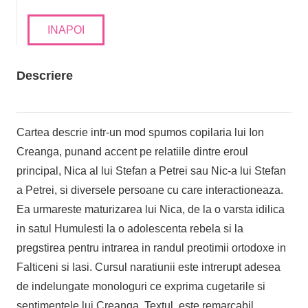
INAPOI
Descriere
Cartea descrie intr-un mod spumos copilaria lui Ion
Creanga, punand accent pe relatiile dintre eroul
principal, Nica al lui Stefan a Petrei sau Nic-a lui Stefan
a Petrei, si diversele persoane cu care interactioneaza.
Ea urmareste maturizarea lui Nica, de la o varsta idilica
in satul Humulesti la o adolescenta rebela si la
pregstirea pentru intrarea in randul preotimii ortodoxe in
Falticeni si Iasi. Cursul naratiunii este intrerupt adesea
de indelungate monologuri ce exprima cugetarile si
sentimentele lui Creanga. Textul este remarcabil