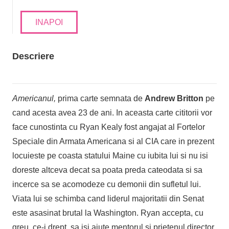
INAPOI
Descriere
Americanul,
prima carte semnata de
Andrew Britton
pe
cand acesta avea 23 de ani. In aceasta carte cititorii vor
face cunostinta cu Ryan Kealy fost angajat al Fortelor
Speciale din Armata Americana si al CIA care in prezent
locuieste pe coasta statului Maine cu iubita lui si nu isi
doreste altceva decat sa poata preda cateodata si sa
incerce sa se acomodeze cu demonii din sufletul lui.
Viata lui se schimba cand liderul majoritatii din Senat
este asasinat brutal la Washington. Ryan accepta, cu
greu, ce-i drept, sa isi ajute mentorul si prietenul director