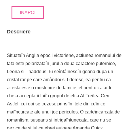
INAPOI
Descriere
Situataîn Anglia epocii victoriene, actiunea romanului de
fata este polarizataîn jurul a doua caractere puternice,
Leona si Thaddeus. Ei seîntâlnescîn goana dupa un
cristal rar pe care amândoi si-l doresc, ea pentru ca
acesta este o mostenire de familie, el pentru ca ar fi
cheia acceptarii luiîn grupul de elita Al Treilea Cerc.
Astfel, cei doi se trezesc prinsiîn itele din ceîn ce
maiîncurcate ale unui joc periculos. O carteîncarcata de
romantism, suspans si intrigaîntunecata, care nu se
dezice de stilul celebrei autoare Amanda Quick.