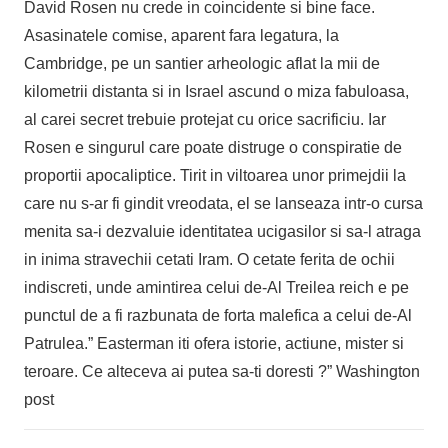
David Rosen nu crede in coincidente si bine face.
Asasinatele comise, aparent fara legatura, la
Cambridge, pe un santier arheologic aflat la mii de
kilometrii distanta si in Israel ascund o miza fabuloasa,
al carei secret trebuie protejat cu orice sacrificiu. Iar
Rosen e singurul care poate distruge o conspiratie de
proportii apocaliptice. Tirit in viltoarea unor primejdii la
care nu s-ar fi gindit vreodata, el se lanseaza intr-o cursa
menita sa-i dezvaluie identitatea ucigasilor si sa-l atraga
in inima stravechii cetati Iram. O cetate ferita de ochii
indiscreti, unde amintirea celui de-Al Treilea reich e pe
punctul de a fi razbunata de forta malefica a celui de-Al
Patrulea.” Easterman iti ofera istorie, actiune, mister si
teroare. Ce alteceva ai putea sa-ti doresti ?” Washington
post