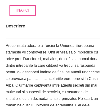
INAPOI
Descriere
Preconizata aderare a Turciei la Uniunea Europeana
starneste vii controverse. Unii ar vrea sa o impiedice cu
orice pret. Dar cine si, mai ales, de ce? Iata numai doua
dintre intrebarile la care cititorul va trebui sa raspunda
pentru a-i descoperi inainte de final pe autorii unor crime
ce provoaca panica in cancelariile europene si la Casa
Alba. O urmarire captivanta intre agentii secreti din mai
multe tari si suspectii de serviciu, cu rasturnari de
situatie si cu un deznodamant surprinzator. Pe scurt, un
roman pe gustul iubitorilor de adrenalina. Cel de-al